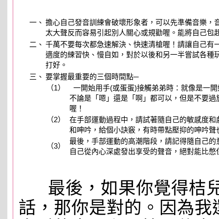
一、
擔心自己發音訓練會破壞形象者，可以先準備音樂，
太大聲反而容易引起別人關心或規勸喔。能將自己包
二、
千萬不要每次都急速解決、快速清槍喔！請讓自己有
適度的練習快、慢自如，對於以後和另一半嘗試各種
打好。
三、
要掌握最重要的三個時間點─
（1）
一開始用手(或蛋蛋)接觸弟弟時：就像是一
不論是「嗯」還是「啊」都可以，但是不要過
喔！
（2）
在手部運動過程中，請試著隨自己的敏感度和
和呻吟，給個小訣竅，有時帶點壓抑的呻吟聲
最後，手部運動的高潮階段，請記得隨自己的
（3）
自己從內心深處發出享受的聲音，絕對能比憋
最後，如果你覺得桔兒
話，那你是對的。因為我