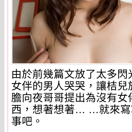
由於前幾篇文放了太多閃
女伴的男人哭哭，讓桔兒
膽向夜哥哥提出為沒有女
西，想著想著… …就來
事吧。